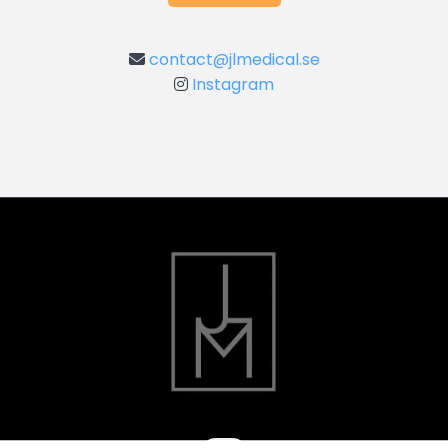
contact@jlmedical.se

Instagram
