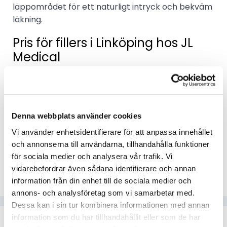
läppområdet för ett naturligt intryck och bekväm
läkning.
Pris för fillers i Linköping hos JL
Medical
Priset för fillers i Linköping beror på område,
volym, produkttyp och hur komplex din
anatomiska utgångspunkt är. Vi lämnar
Denna webbplats använder cookies
kostnadsförslag vid konsultation och visar aktuella
priser i vår onlinebokning. Välj hellre kvalitet än en
Vi använder enhetsidentifierare för att anpassa innehållet
billig behandlare – då får du en trygg miljö, rätt
och annonserna till användarna, tillhandahålla funktioner
produkt och en erfaren behandlare som faktiskt
för sociala medier och analysera vår trafik. Vi
påverkar resultatet och upplevelsen.
vidarebefordrar även sådana identifierare och annan
information från din enhet till de sociala medier och
annons- och analysföretag som vi samarbetar med.
Dessa kan i sin tur kombinera informationen med annan
information som du har tillhandahållit eller som de har
Så går ett besök till